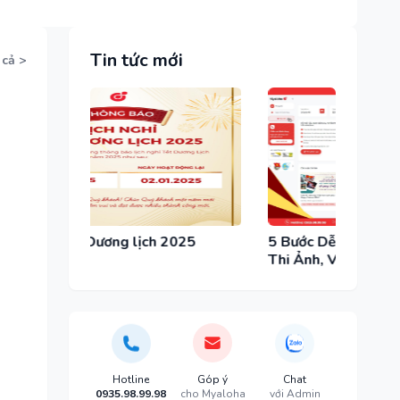
Tin tức mới
 cả >
025
5 Bước Dễ Dàng Để Tổ Chức Cuộc
Cuộc 
Thi Ảnh, Video Trực Tuyến Với
– Giả
MyAloha
Hotline
Góp ý
Chat
0935.98.99.98
cho Myaloha
với Admin