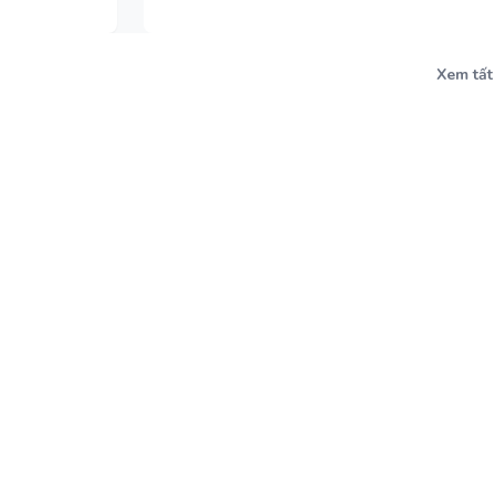
Xem tất
i Ảnh /Video Clip Trực Tuyến
Lịch nghỉ Tết Dương lịch 2
Pháp Tuyên Truyền Mới 2025