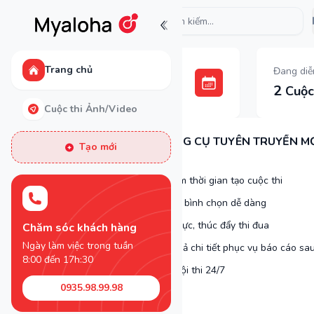
Mẫu kế hoạch
Trang chủ
Sắp diễn ra
Đang diễ
0
2
Cuộc thi
Cuộc 
Cuộc thi Ảnh/Video
HÃY SỞ HỮU NGAY CÔNG CỤ TUYÊN TRUYỀN MỚ
Tạo mới
MYALOHA
Thao tác đơn giản, tiết kiệm thời gian tạo cuộc thi
Nộp bài dự thi và tham gia bình chọn dễ dàng
Xếp hạng theo thời gian thực, thúc đẩy thi đua
Chăm sóc khách hàng
Ngày làm việc trong tuần
Thống kê, phân tích kết quả chi tiết phục vụ báo cáo sau
8:00 đến 17h:30
Tư vấn & hỗ trợ kỹ thuật hội thi 24/7
0935.98.99.98
Trải nghiệm ngay