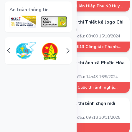
Hội Liên Hiệp Phụ Nữ Huyện
An toàn thông tin
Định Quán
Cuộc thi Thiết kế logo Chi
ĐÃ KẾT THÚC
đoàn
•
Bắt đầu: 08h00 15/10/2024
Lớp K13 Công tác Thanh
thiếu
Cuộc thi ảnh xã Phước Hòa
ĐÃ KẾT THÚC
•
Bắt đầu: 14h43 16/9/2024
BTC Cuộc thi ảnh nghệ
thuật
Cuộc thi bình chọn mới
•
Bắt đầu: 09h18 30/11/2025