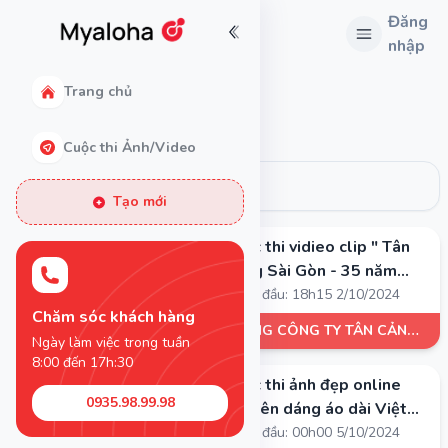
Đăng
nhập
Trang chủ
Các cuộc thi lớn
Cuộc thi Ảnh/Video
Tạo mới
Cuộc thi vidieo clip " Tân
ĐÃ KẾT THÚC
Cảng Sài Gòn - 35 năm
•
vươn tầm thế, kết nối toàn
Bắt đầu: 18h15 2/10/2024
Chăm sóc khách hàng
cầu"
TỔNG CÔNG TY TÂN CẢNG
Ngày làm việc trong tuần
SÀI GÒN
8:00 đến 17h:30
Cuộc thi ảnh đẹp online
ĐÃ KẾT THÚC
0935.98.99.98
"Duyên dáng áo dài Việt
•
Nam"
Bắt đầu: 00h00 5/10/2024